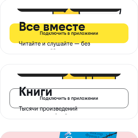
399 ₽ в мес
21 ₽ в день
Все вместе
Подключить в приложении
Читайте и слушайте — без
ограничений*
299 ₽ в мес
14 ₽ в день
Книги
Подключить в приложении
Тысячи произведений
с доступом офлайн