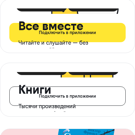
399 ₽ в мес
21 ₽ в день
Все вместе
Подключить в приложении
Читайте и слушайте — без
ограничений*
299 ₽ в мес
14 ₽ в день
Книги
Подключить в приложении
Тысячи произведений
с доступом офлайн