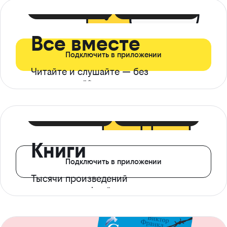
399 ₽ в мес
21 ₽ в день
Все вместе
Подключить в приложении
Читайте и слушайте — без
ограничений*
299 ₽ в мес
14 ₽ в день
Книги
Подключить в приложении
Тысячи произведений
с доступом офлайн