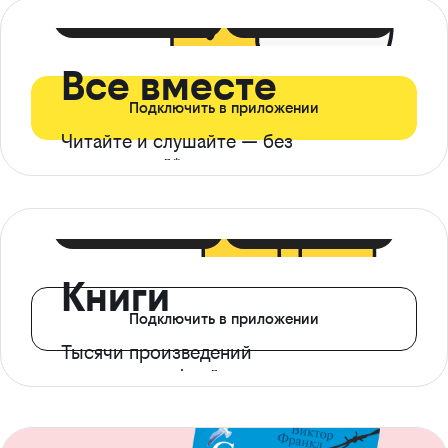
399 ₽ в мес
21 ₽ в день
Все вместе
Подключить в приложении
Читайте и слушайте — без
ограничений*
299 ₽ в мес
14 ₽ в день
Книги
Подключить в приложении
Тысячи произведений
с доступом офлайн