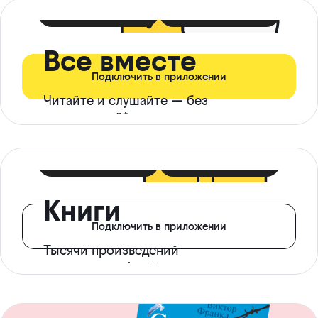
399 ₽ в мес
21 ₽ в день
Все вместе
Подключить в приложении
Читайте и слушайте — без
ограничений*
299 ₽ в мес
14 ₽ в день
Книги
Подключить в приложении
Тысячи произведений
с доступом офлайн