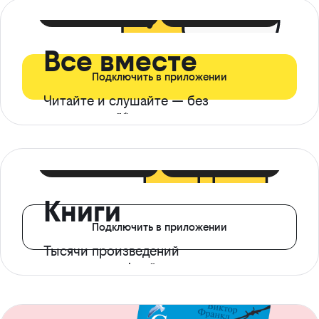
399 ₽ в мес
21 ₽ в день
Все вместе
Подключить в приложении
Читайте и слушайте — без
ограничений*
299 ₽ в мес
14 ₽ в день
Книги
Подключить в приложении
Тысячи произведений
с доступом офлайн