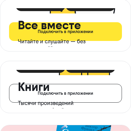
399 ₽ в мес
21 ₽ в день
Все вместе
Подключить в приложении
Читайте и слушайте — без
ограничений*
299 ₽ в мес
14 ₽ в день
Книги
Подключить в приложении
Тысячи произведений
с доступом офлайн