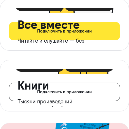
399 ₽ в мес
21 ₽ в день
Все вместе
Подключить в приложении
Читайте и слушайте — без
ограничений*
299 ₽ в мес
14 ₽ в день
Книги
Подключить в приложении
Тысячи произведений
с доступом офлайн