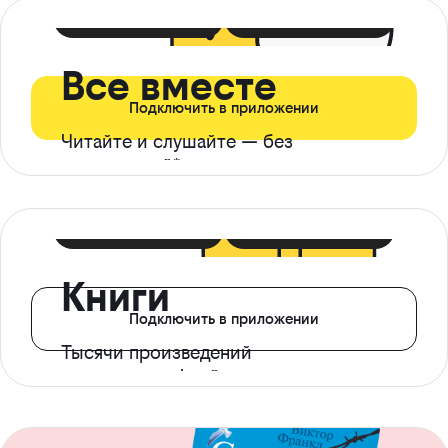
399 ₽ в мес
21 ₽ в день
Все вместе
Подключить в приложении
Читайте и слушайте — без
ограничений*
299 ₽ в мес
14 ₽ в день
Книги
Подключить в приложении
Тысячи произведений
с доступом офлайн