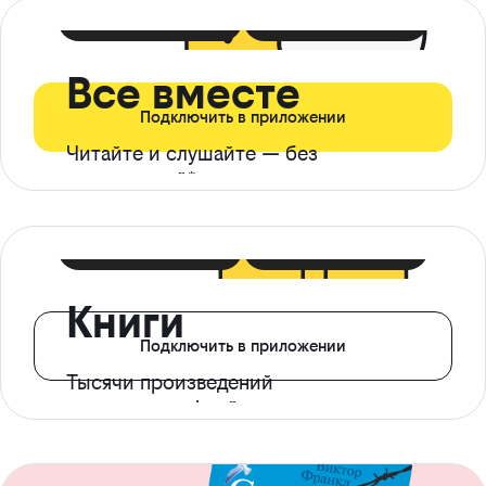
399 ₽ в мес
21 ₽ в день
Все вместе
Подключить в приложении
Читайте и слушайте — без
ограничений*
299 ₽ в мес
14 ₽ в день
Книги
Подключить в приложении
Тысячи произведений
с доступом офлайн