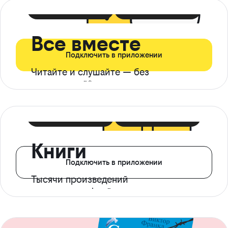
399 ₽ в мес
21 ₽ в день
Все вместе
Подключить в приложении
Читайте и слушайте — без
ограничений*
299 ₽ в мес
14 ₽ в день
Книги
Подключить в приложении
Тысячи произведений
с доступом офлайн