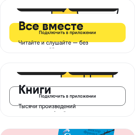
399 ₽ в мес
21 ₽ в день
Все вместе
Подключить в приложении
Читайте и слушайте — без
ограничений*
299 ₽ в мес
14 ₽ в день
Книги
Подключить в приложении
Тысячи произведений
с доступом офлайн