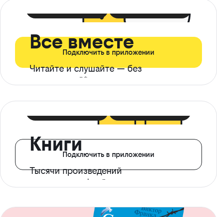
399 ₽ в мес
21 ₽ в день
Все вместе
Подключить в приложении
Читайте и слушайте — без
ограничений*
299 ₽ в мес
14 ₽ в день
Книги
Подключить в приложении
Тысячи произведений
с доступом офлайн