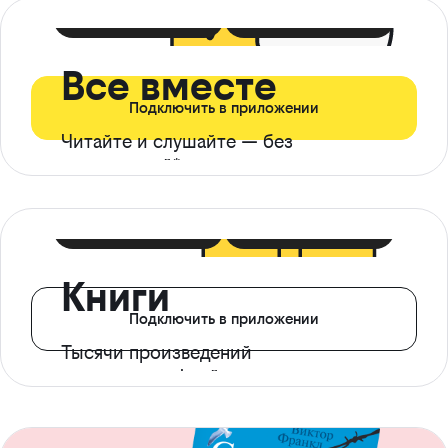
399 ₽ в мес
21 ₽ в день
Все вместе
Подключить в приложении
Читайте и слушайте — без
ограничений*
299 ₽ в мес
14 ₽ в день
Книги
Подключить в приложении
Тысячи произведений
с доступом офлайн