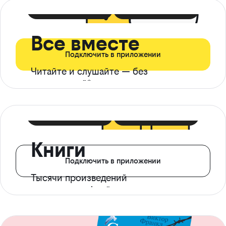
399 ₽ в мес
21 ₽ в день
Все вместе
Подключить в приложении
Читайте и слушайте — без
ограничений*
299 ₽ в мес
14 ₽ в день
Книги
Подключить в приложении
Тысячи произведений
с доступом офлайн