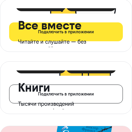
399 ₽ в мес
21 ₽ в день
Все вместе
Подключить в приложении
Читайте и слушайте — без
ограничений*
299 ₽ в мес
14 ₽ в день
Книги
Подключить в приложении
Тысячи произведений
с доступом офлайн