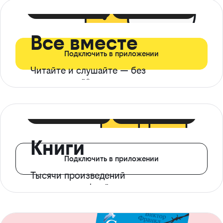
399 ₽ в мес
21 ₽ в день
Все вместе
Подключить в приложении
Читайте и слушайте — без
ограничений*
299 ₽ в мес
14 ₽ в день
Книги
Подключить в приложении
Тысячи произведений
с доступом офлайн