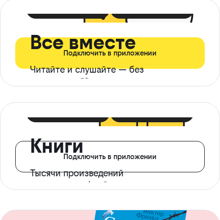
399 ₽ в мес
21 ₽ в день
Все вместе
Подключить в приложении
Читайте и слушайте — без
ограничений*
299 ₽ в мес
14 ₽ в день
Книги
Подключить в приложении
Тысячи произведений
с доступом офлайн