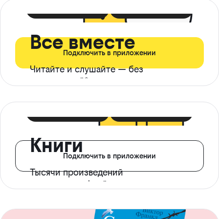
399 ₽ в мес
21 ₽ в день
Все вместе
Подключить в приложении
Читайте и слушайте — без
ограничений*
299 ₽ в мес
14 ₽ в день
Книги
Подключить в приложении
Тысячи произведений
с доступом офлайн