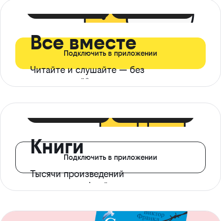
399 ₽ в мес
21 ₽ в день
Все вместе
Подключить в приложении
Читайте и слушайте — без
ограничений*
299 ₽ в мес
14 ₽ в день
Книги
Подключить в приложении
Тысячи произведений
с доступом офлайн