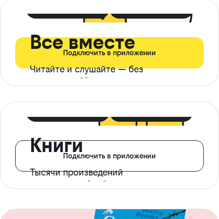
399 ₽ в мес
21 ₽ в день
Все вместе
Подключить в приложении
Читайте и слушайте — без
ограничений*
299 ₽ в мес
14 ₽ в день
Книги
Подключить в приложении
Тысячи произведений
с доступом офлайн