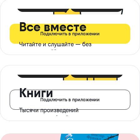
399 ₽ в мес
21 ₽ в день
Все вместе
Подключить в приложении
Читайте и слушайте — без
ограничений*
299 ₽ в мес
14 ₽ в день
Книги
Подключить в приложении
Тысячи произведений
с доступом офлайн