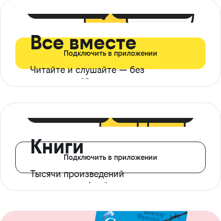
399 ₽ в мес
21 ₽ в день
Все вместе
Подключить в приложении
Читайте и слушайте — без
ограничений*
299 ₽ в мес
14 ₽ в день
Книги
Подключить в приложении
Тысячи произведений
с доступом офлайн