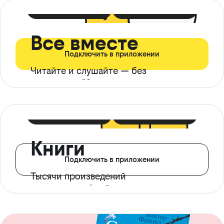
399 ₽ в мес
21 ₽ в день
Все вместе
Подключить в приложении
Читайте и слушайте — без
ограничений*
299 ₽ в мес
14 ₽ в день
Книги
Подключить в приложении
Тысячи произведений
с доступом офлайн