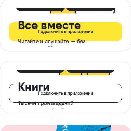
399 ₽ в мес
21 ₽ в день
Все вместе
Подключить в приложении
Читайте и слушайте — без
ограничений*
299 ₽ в мес
14 ₽ в день
Книги
Подключить в приложении
Тысячи произведений
с доступом офлайн