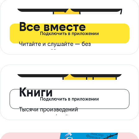
399 ₽ в мес
21 ₽ в день
Все вместе
Подключить в приложении
Читайте и слушайте — без
ограничений*
299 ₽ в мес
14 ₽ в день
Книги
Подключить в приложении
Тысячи произведений
с доступом офлайн