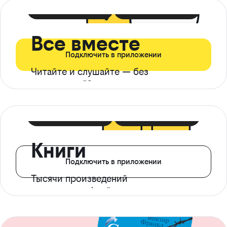
399 ₽ в мес
21 ₽ в день
Все вместе
Подключить в приложении
Читайте и слушайте — без
ограничений*
299 ₽ в мес
14 ₽ в день
Книги
Подключить в приложении
Тысячи произведений
с доступом офлайн