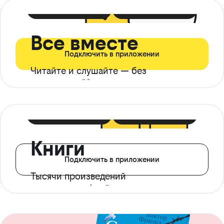
399 ₽ в мес
21 ₽ в день
Все вместе
Подключить в приложении
Читайте и слушайте — без
ограничений*
299 ₽ в мес
14 ₽ в день
Книги
Подключить в приложении
Тысячи произведений
с доступом офлайн