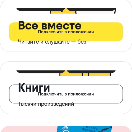
399 ₽ в мес
21 ₽ в день
Все вместе
Подключить в приложении
Читайте и слушайте — без
ограничений*
299 ₽ в мес
14 ₽ в день
Книги
Подключить в приложении
Тысячи произведений
с доступом офлайн