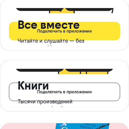
399 ₽ в мес
21 ₽ в день
Все вместе
Подключить в приложении
Читайте и слушайте — без
ограничений*
299 ₽ в мес
14 ₽ в день
Книги
Подключить в приложении
Тысячи произведений
с доступом офлайн