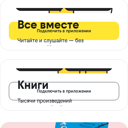
399 ₽ в мес
21 ₽ в день
Все вместе
Подключить в приложении
Читайте и слушайте — без
ограничений*
299 ₽ в мес
14 ₽ в день
Книги
Подключить в приложении
Тысячи произведений
с доступом офлайн