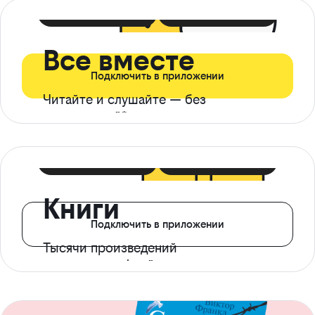
399 ₽ в мес
21 ₽ в день
Все вместе
Подключить в приложении
Читайте и слушайте — без
ограничений*
299 ₽ в мес
14 ₽ в день
Книги
Подключить в приложении
Тысячи произведений
с доступом офлайн