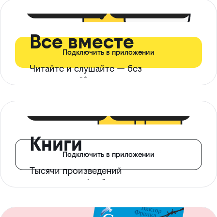
399 ₽ в мес
21 ₽ в день
Все вместе
Подключить в приложении
Читайте и слушайте — без
ограничений*
299 ₽ в мес
14 ₽ в день
Книги
Подключить в приложении
Тысячи произведений
с доступом офлайн