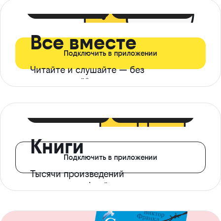
399 ₽ в мес
21 ₽ в день
Все вместе
Подключить в приложении
Читайте и слушайте — без
ограничений*
299 ₽ в мес
14 ₽ в день
Книги
Подключить в приложении
Тысячи произведений
с доступом офлайн