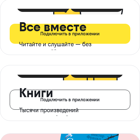
399 ₽ в мес
21 ₽ в день
Все вместе
Подключить в приложении
Читайте и слушайте — без
ограничений*
299 ₽ в мес
14 ₽ в день
Книги
Подключить в приложении
Тысячи произведений
с доступом офлайн