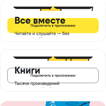
399 ₽ в мес
21 ₽ в день
Все вместе
Подключить в приложении
Читайте и слушайте — без
ограничений*
299 ₽ в мес
14 ₽ в день
Книги
Подключить в приложении
Тысячи произведений
с доступом офлайн