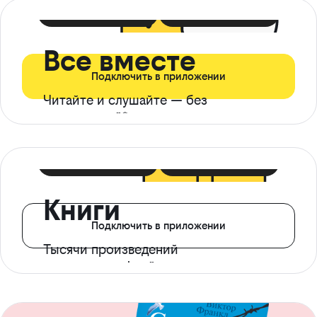
399 ₽ в мес
21 ₽ в день
Все вместе
Подключить в приложении
Читайте и слушайте — без
ограничений*
299 ₽ в мес
14 ₽ в день
Книги
Подключить в приложении
Тысячи произведений
с доступом офлайн