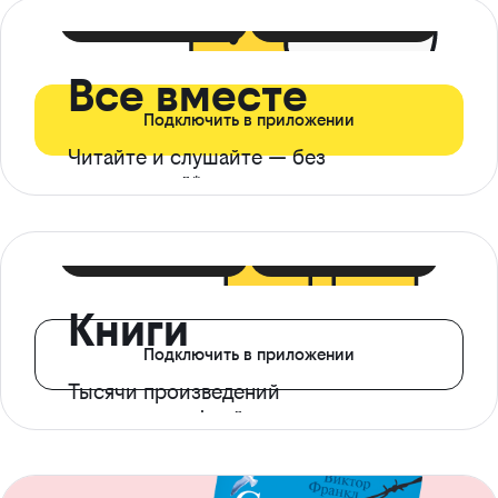
399 ₽ в мес
21 ₽ в день
Все вместе
Подключить в приложении
Читайте и слушайте — без
ограничений*
299 ₽ в мес
14 ₽ в день
Книги
Подключить в приложении
Тысячи произведений
с доступом офлайн