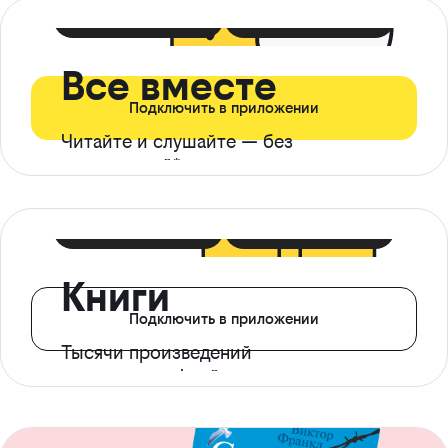
399 ₽ в мес
21 ₽ в день
Все вместе
Подключить в приложении
Читайте и слушайте — без
ограничений*
299 ₽ в мес
14 ₽ в день
Книги
Подключить в приложении
Тысячи произведений
с доступом офлайн