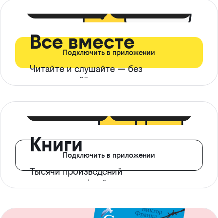
399 ₽ в мес
21 ₽ в день
Все вместе
Подключить в приложении
Читайте и слушайте — без
ограничений*
299 ₽ в мес
14 ₽ в день
Книги
Подключить в приложении
Тысячи произведений
с доступом офлайн