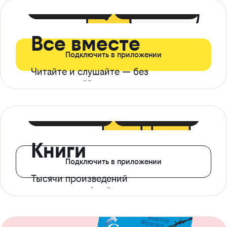
399 ₽ в мес
21 ₽ в день
Все вместе
Подключить в приложении
Читайте и слушайте — без
ограничений*
299 ₽ в мес
14 ₽ в день
Книги
Подключить в приложении
Тысячи произведений
с доступом офлайн