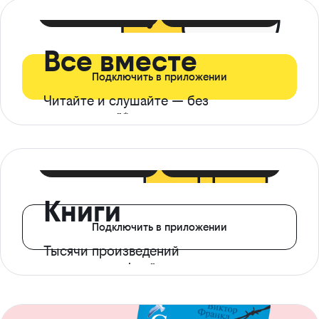
399 ₽ в мес
21 ₽ в день
Все вместе
Подключить в приложении
Читайте и слушайте — без
ограничений*
299 ₽ в мес
14 ₽ в день
Книги
Подключить в приложении
Тысячи произведений
с доступом офлайн