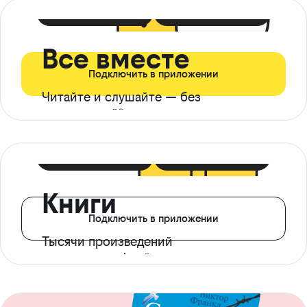
399 ₽ в мес
21 ₽ в день
Все вместе
Подключить в приложении
Читайте и слушайте — без
ограничений*
299 ₽ в мес
14 ₽ в день
Книги
Подключить в приложении
Тысячи произведений
с доступом офлайн