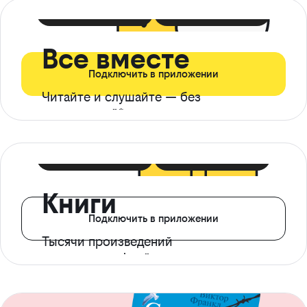
399 ₽ в мес
21 ₽ в день
Все вместе
Подключить в приложении
Читайте и слушайте — без
ограничений*
299 ₽ в мес
14 ₽ в день
Книги
Подключить в приложении
Тысячи произведений
с доступом офлайн