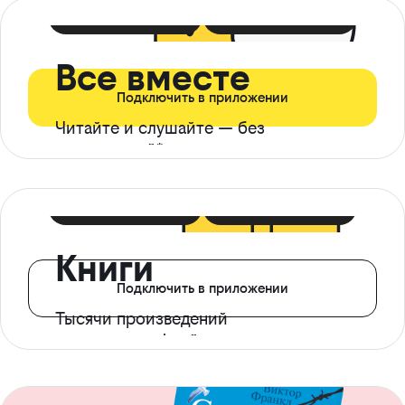
399 ₽ в мес
21 ₽ в день
Все вместе
Подключить в приложении
Читайте и слушайте — без
ограничений*
299 ₽ в мес
14 ₽ в день
Книги
Подключить в приложении
Тысячи произведений
с доступом офлайн