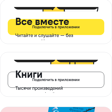
399 ₽ в мес
21 ₽ в день
Все вместе
Подключить в приложении
Читайте и слушайте — без
ограничений*
299 ₽ в мес
14 ₽ в день
Книги
Подключить в приложении
Тысячи произведений
с доступом офлайн