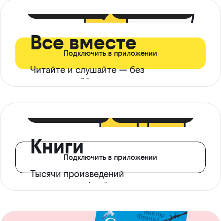
399 ₽ в мес
21 ₽ в день
Все вместе
Подключить в приложении
Читайте и слушайте — без
ограничений*
299 ₽ в мес
14 ₽ в день
Книги
Подключить в приложении
Тысячи произведений
с доступом офлайн