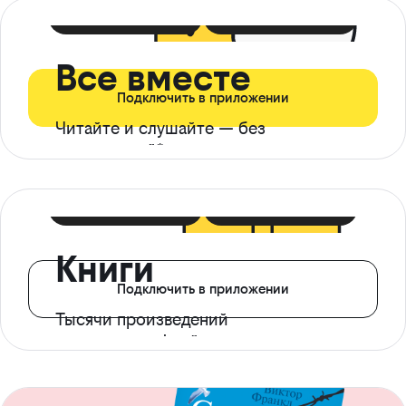
399 ₽ в мес
21 ₽ в день
Все вместе
Подключить в приложении
Читайте и слушайте — без
ограничений*
299 ₽ в мес
14 ₽ в день
Книги
Подключить в приложении
Тысячи произведений
с доступом офлайн