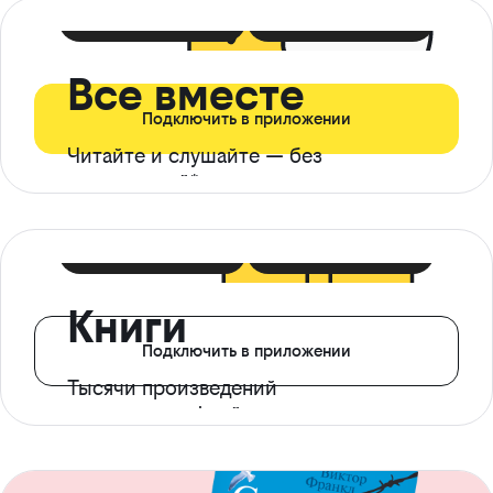
399 ₽ в мес
21 ₽ в день
Все вместе
Подключить в приложении
Читайте и слушайте — без
ограничений*
299 ₽ в мес
14 ₽ в день
Книги
Подключить в приложении
Тысячи произведений
с доступом офлайн