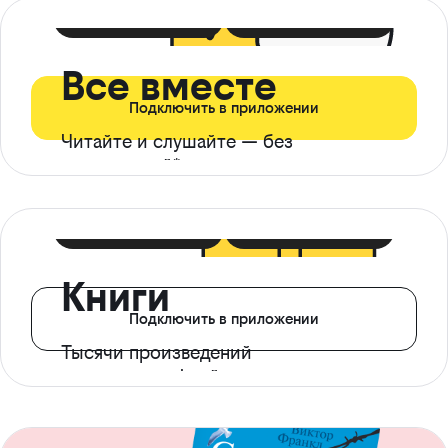
399 ₽ в мес
21 ₽ в день
Все вместе
Подключить в приложении
Читайте и слушайте — без
ограничений*
299 ₽ в мес
14 ₽ в день
Книги
Подключить в приложении
Тысячи произведений
с доступом офлайн